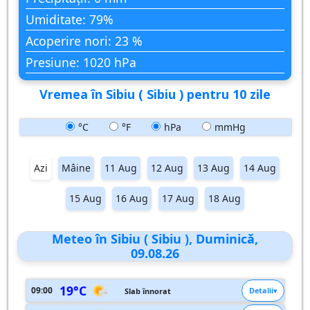
Umiditate: 79%
Acoperire nori: 23 %
Presiune: 1020 hPa
Vremea în Sibiu ( Sibiu ) pentru 10 zile
°C
°F
hPa
mmHg
Azi
Mâine
11 Aug
12 Aug
13 Aug
14 Aug
15 Aug
16 Aug
17 Aug
18 Aug
Meteo în Sibiu ( Sibiu ), Duminică,
09.08.26
19°C
09:00
Detalii
Slab înnorat