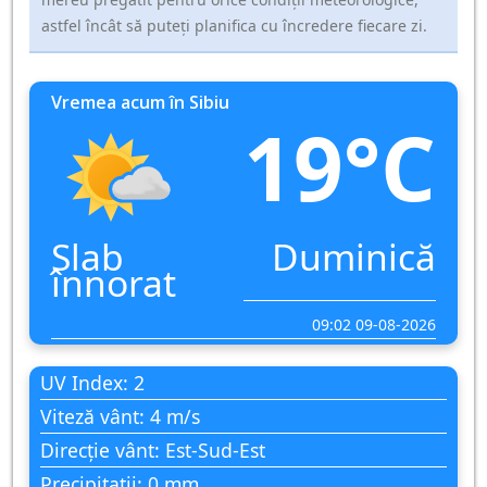
astfel încât să puteți planifica cu încredere fiecare zi.
Vremea acum în Sibiu
19°C
Slab
Duminică
înnorat
09:02 09-08-2026
UV Index: 2
Viteză vânt: 4 m/s
Direcție vânt: Est-Sud-Est
Precipitații: 0 mm