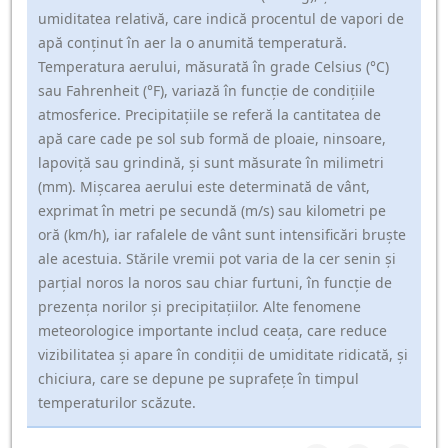
umiditatea relativă, care indică procentul de vapori de
apă conținut în aer la o anumită temperatură.
Temperatura aerului, măsurată în grade Celsius (°C)
sau Fahrenheit (°F), variază în funcție de condițiile
atmosferice. Precipitațiile se referă la cantitatea de
apă care cade pe sol sub formă de ploaie, ninsoare,
lapoviță sau grindină, și sunt măsurate în milimetri
(mm). Mișcarea aerului este determinată de vânt,
exprimat în metri pe secundă (m/s) sau kilometri pe
oră (km/h), iar rafalele de vânt sunt intensificări bruște
ale acestuia. Stările vremii pot varia de la cer senin și
parțial noros la noros sau chiar furtuni, în funcție de
prezența norilor și precipitațiilor. Alte fenomene
meteorologice importante includ ceața, care reduce
vizibilitatea și apare în condiții de umiditate ridicată, și
chiciura, care se depune pe suprafețe în timpul
temperaturilor scăzute.