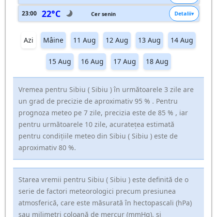
22°C
23:00
Detalii
Cer senin
Azi
Mâine
11 Aug
12 Aug
13 Aug
14 Aug
15 Aug
16 Aug
17 Aug
18 Aug
Vremea pentru Sibiu ( Sibiu ) în următoarele 3 zile are
un grad de precizie de aproximativ 95 % . Pentru
prognoza meteo pe 7 zile, precizia este de 85 % , iar
pentru următoarele 10 zile, acuratețea estimată
pentru condițiile meteo din Sibiu ( Sibiu ) este de
aproximativ 80 %.
Starea vremii pentru Sibiu ( Sibiu ) este definită de o
serie de factori meteorologici precum presiunea
atmosferică, care este măsurată în hectopascali (hPa)
sau milimetri coloană de mercur (mmHg), și