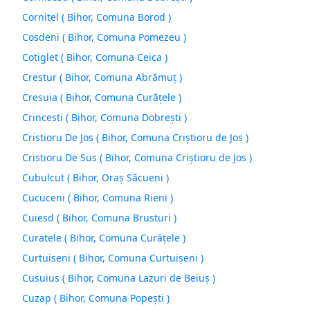
Cornitel ( Bihor, Comuna Borod )
Cosdeni ( Bihor, Comuna Pomezeu )
Cotiglet ( Bihor, Comuna Ceica )
Crestur ( Bihor, Comuna Abrămuţ )
Cresuia ( Bihor, Comuna Curăţele )
Crincesti ( Bihor, Comuna Dobreşti )
Cristioru De Jos ( Bihor, Comuna Criștioru de Jos )
Cristioru De Sus ( Bihor, Comuna Criștioru de Jos )
Cubulcut ( Bihor, Oraş Sãcueni )
Cucuceni ( Bihor, Comuna Rieni )
Cuiesd ( Bihor, Comuna Brusturi )
Curatele ( Bihor, Comuna Curăţele )
Curtuiseni ( Bihor, Comuna Curtuişeni )
Cusuius ( Bihor, Comuna Lazuri de Beiuş )
Cuzap ( Bihor, Comuna Popeşti )