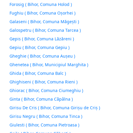
Forosig ( Bihor, Comuna Holod )
Fughiu ( Bihor, Comuna Oşorhei )
Galaseni ( Bihor, Comuna Măgeşti )
Galospetru ( Bihor, Comuna Tarcea )
Gepis ( Bihor, Comuna Lăzăreni )
Gepiu ( Bihor, Comuna Gepiu )
Gheghie ( Bihor, Comuna Auşeu )
Ghenetea ( Bihor, Municipiul Marghita )
Ghida ( Bihor, Comuna Balc )
Ghighiseni ( Bihor, Comuna Rieni )
Ghiorac ( Bihor, Comuna Ciumeghiu )
Ginta ( Bihor, Comuna Cãpâlna )
Girisu De Cris ( Bihor, Comuna Girişu de Criş )
Girisu Negru ( Bihor, Comuna Tinca )
Giulesti ( Bihor, Comuna Pietroasa )