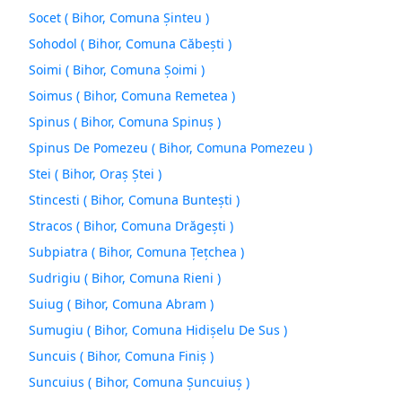
Socet ( Bihor, Comuna Şinteu )
Sohodol ( Bihor, Comuna Căbeşti )
Soimi ( Bihor, Comuna Şoimi )
Soimus ( Bihor, Comuna Remetea )
Spinus ( Bihor, Comuna Spinuş )
Spinus De Pomezeu ( Bihor, Comuna Pomezeu )
Stei ( Bihor, Oraş Ştei )
Stincesti ( Bihor, Comuna Bunteşti )
Stracos ( Bihor, Comuna Drăgeşti )
Subpiatra ( Bihor, Comuna Ţeţchea )
Sudrigiu ( Bihor, Comuna Rieni )
Suiug ( Bihor, Comuna Abram )
Sumugiu ( Bihor, Comuna Hidişelu De Sus )
Suncuis ( Bihor, Comuna Finiş )
Suncuius ( Bihor, Comuna Şuncuiuş )