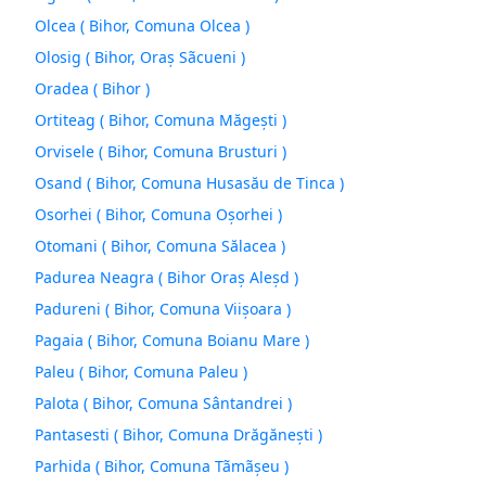
Olcea ( Bihor, Comuna Olcea )
Olosig ( Bihor, Oraş Sãcueni )
Oradea ( Bihor )
Ortiteag ( Bihor, Comuna Măgeşti )
Orvisele ( Bihor, Comuna Brusturi )
Osand ( Bihor, Comuna Husasău de Tinca )
Osorhei ( Bihor, Comuna Oşorhei )
Otomani ( Bihor, Comuna Sălacea )
Padurea Neagra ( Bihor Oraș Aleşd )
Padureni ( Bihor, Comuna Viişoara )
Pagaia ( Bihor, Comuna Boianu Mare )
Paleu ( Bihor, Comuna Paleu )
Palota ( Bihor, Comuna Sântandrei )
Pantasesti ( Bihor, Comuna Drăgăneşti )
Parhida ( Bihor, Comuna Tãmãşeu )