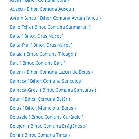
Auseu ( Bihor, Comuna Auşeu )
Avram Iancu ( Bihor, Comuna Avram Iancu )
Baile Felix ( Bihor, Comuna Sânmartin )
Baita ( Bihor, Oraş Nucet )
Baita-Plai ( Bihor, Oraş Nucet )
Balaia ( Bihor, Comuna Tileagd )
Balc ( Bihor, Comuna Balc )
Baleni ( Bihor, Comuna Lazuri de Beiuş )
Balnaca ( Bihor, Comuna Şuncuiuş )
Balnaca-Grosi ( Bihor, Comuna Şuncuiuş )
Batar ( Bihor, Comuna Batăr )
Beius ( Bihor, Municipiul Beiuş )
Beiusele ( Bihor, Comuna Curăţele )
Belejeni ( Bihor, Comuna Drăgăneşti )
Belfir ( Bihor, Comuna Tinca )