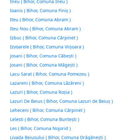
Ineu ( Bihor, Comuna Ineu )
Ioanis ( Bihor, Comuna Finiş )
Iteu ( Bihor, Comuna Abram )
Iteu Nou ( Bihor, Comuna Abram )
Izbuc ( Bihor, Comuna Cărpinet )
Izvoarele ( Bihor, Comuna Viişoara )
Josani ( Bihor, Comuna Căbeşti )
Josani ( Bihor, Comuna Măgeşti )
Lacu Sarat ( Bihor, Comuna Pomezeu )
Lazareni ( Bihor, Comuna Lăzăreni )
Lazuri ( Bihor, Comuna Roşia )
Lazuri De Beius ( Bihor, Comuna Lazuri de Beiuş )
Leheceni ( Bihor, Comuna Cărpinet )
Lelesti ( Bihor, Comuna Bunteşti )
Les ( Bihor, Comuna Nojorid )
Livada Beiusului ( Bihor, Comuna Drăgăneşti )