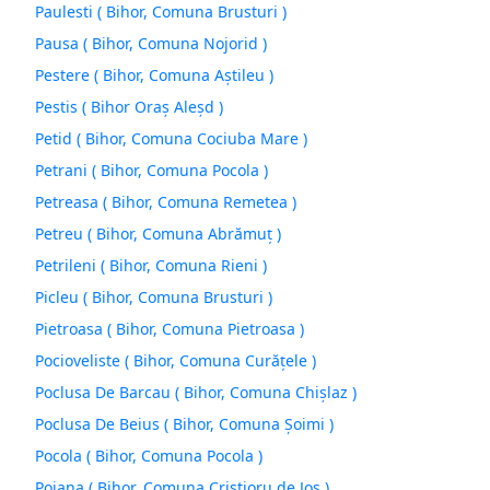
Paulesti ( Bihor, Comuna Brusturi )
Pausa ( Bihor, Comuna Nojorid )
Pestere ( Bihor, Comuna Aştileu )
Pestis ( Bihor Oraș Aleşd )
Petid ( Bihor, Comuna Cociuba Mare )
Petrani ( Bihor, Comuna Pocola )
Petreasa ( Bihor, Comuna Remetea )
Petreu ( Bihor, Comuna Abrămuţ )
Petrileni ( Bihor, Comuna Rieni )
Picleu ( Bihor, Comuna Brusturi )
Pietroasa ( Bihor, Comuna Pietroasa )
Pocioveliste ( Bihor, Comuna Curăţele )
Poclusa De Barcau ( Bihor, Comuna Chişlaz )
Poclusa De Beius ( Bihor, Comuna Şoimi )
Pocola ( Bihor, Comuna Pocola )
Poiana ( Bihor, Comuna Criștioru de Jos )