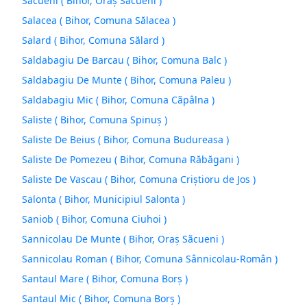
Sacueni ( Bihor, Oraş Sãcueni )
Salacea ( Bihor, Comuna Sălacea )
Salard ( Bihor, Comuna Sălard )
Saldabagiu De Barcau ( Bihor, Comuna Balc )
Saldabagiu De Munte ( Bihor, Comuna Paleu )
Saldabagiu Mic ( Bihor, Comuna Cãpâlna )
Saliste ( Bihor, Comuna Spinuş )
Saliste De Beius ( Bihor, Comuna Budureasa )
Saliste De Pomezeu ( Bihor, Comuna Răbăgani )
Saliste De Vascau ( Bihor, Comuna Criștioru de Jos )
Salonta ( Bihor, Municipiul Salonta )
Saniob ( Bihor, Comuna Ciuhoi )
Sannicolau De Munte ( Bihor, Oraş Sãcueni )
Sannicolau Roman ( Bihor, Comuna Sânnicolau-Român )
Santaul Mare ( Bihor, Comuna Borş )
Santaul Mic ( Bihor, Comuna Borş )