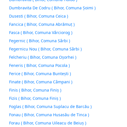
Dumbravita De Codru ( Bihor, Comuna Şoimi )
Dusesti ( Bihor, Comuna Ceica )
Fancica ( Bihor, Comuna Abrămuţ )
Fasca ( Bihor, Comuna Vârciorog )
Fegernic ( Bihor, Comuna Sârbi )
Fegernicu Nou ( Bihor, Comuna Sârbi )
Felcheriu ( Bihor, Comuna Oşorhei )
Feneris ( Bihor, Comuna Pocola )
Ferice ( Bihor, Comuna Bunteşti )
Finate ( Bihor, Comuna Câmpani )
Finis ( Bihor, Comuna Finiş )
Fizis ( Bihor, Comuna Finiş )
Foglas ( Bihor, Comuna Suplacu de Barcău )
Fonau ( Bihor, Comuna Husasău de Tinca )
Forau ( Bihor, Comuna Uileacu de Beiuş )