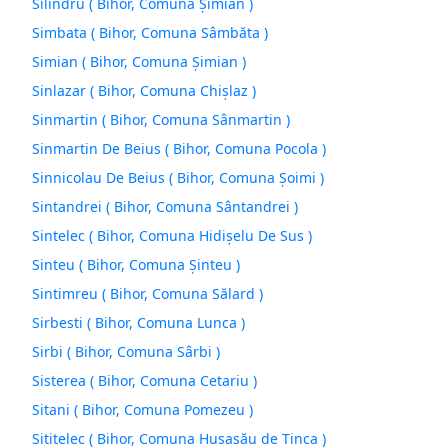
Silindru ( Bihor, Comuna Şimian )
Simbata ( Bihor, Comuna Sâmbăta )
Simian ( Bihor, Comuna Şimian )
Sinlazar ( Bihor, Comuna Chişlaz )
Sinmartin ( Bihor, Comuna Sânmartin )
Sinmartin De Beius ( Bihor, Comuna Pocola )
Sinnicolau De Beius ( Bihor, Comuna Şoimi )
Sintandrei ( Bihor, Comuna Sântandrei )
Sintelec ( Bihor, Comuna Hidişelu De Sus )
Sinteu ( Bihor, Comuna Şinteu )
Sintimreu ( Bihor, Comuna Sălard )
Sirbesti ( Bihor, Comuna Lunca )
Sirbi ( Bihor, Comuna Sârbi )
Sisterea ( Bihor, Comuna Cetariu )
Sitani ( Bihor, Comuna Pomezeu )
Sititelec ( Bihor, Comuna Husasău de Tinca )