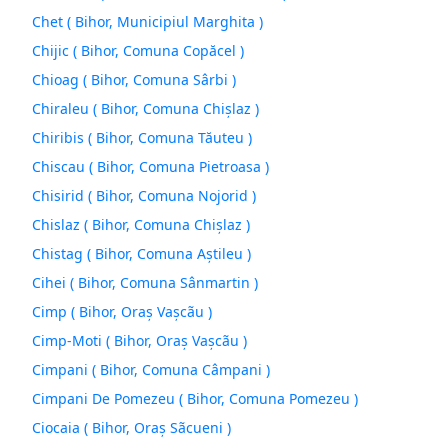
Chet ( Bihor, Municipiul Marghita )
Chijic ( Bihor, Comuna Copăcel )
Chioag ( Bihor, Comuna Sârbi )
Chiraleu ( Bihor, Comuna Chişlaz )
Chiribis ( Bihor, Comuna Tăuteu )
Chiscau ( Bihor, Comuna Pietroasa )
Chisirid ( Bihor, Comuna Nojorid )
Chislaz ( Bihor, Comuna Chişlaz )
Chistag ( Bihor, Comuna Aştileu )
Cihei ( Bihor, Comuna Sânmartin )
Cimp ( Bihor, Oraş Vaşcãu )
Cimp-Moti ( Bihor, Oraş Vaşcãu )
Cimpani ( Bihor, Comuna Câmpani )
Cimpani De Pomezeu ( Bihor, Comuna Pomezeu )
Ciocaia ( Bihor, Oraş Sãcueni )