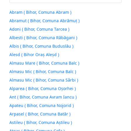
Abram ( Bihor, Comuna Abram )
Abramut ( Bihor, Comuna Abrămuţ )
Adoni ( Bihor, Comuna Tarcea )
Albesti ( Bihor, Comuna Răbăgani )
Albis ( Bihor, Comuna Buduslău )
Alesd ( Bihor Oraș Aleşd )
Almasu Mare ( Bihor, Comuna Balc )
Almasu Mic ( Bihor, Comuna Balc )
Almasu Mic ( Bihor, Comuna Sârbi )
Alparea ( Bihor, Comuna Oşorhei )
Ant ( Bihor, Comuna Avram Iancu )
Apateu ( Bihor, Comuna Nojorid )
Arpasel ( Bihor, Comuna Batăr )
Astileu ( Bihor, Comuna Aştileu )
Ateas ( Bihor, Comuna Cefa )