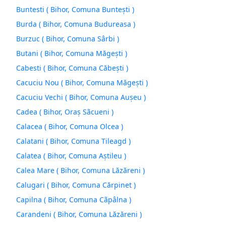
Buntesti ( Bihor, Comuna Bunteşti )
Burda ( Bihor, Comuna Budureasa )
Burzuc ( Bihor, Comuna Sârbi )
Butani ( Bihor, Comuna Măgeşti )
Cabesti ( Bihor, Comuna Căbeşti )
Cacuciu Nou ( Bihor, Comuna Măgeşti )
Cacuciu Vechi ( Bihor, Comuna Auşeu )
Cadea ( Bihor, Oraş Sãcueni )
Calacea ( Bihor, Comuna Olcea )
Calatani ( Bihor, Comuna Tileagd )
Calatea ( Bihor, Comuna Aştileu )
Calea Mare ( Bihor, Comuna Lăzăreni )
Calugari ( Bihor, Comuna Cărpinet )
Capilna ( Bihor, Comuna Cãpâlna )
Carandeni ( Bihor, Comuna Lăzăreni )