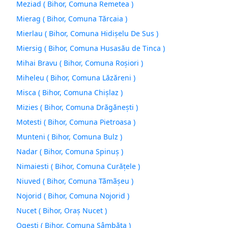
Meziad ( Bihor, Comuna Remetea )
Mierag ( Bihor, Comuna Tărcaia )
Mierlau ( Bihor, Comuna Hidişelu De Sus )
Miersig ( Bihor, Comuna Husasău de Tinca )
Mihai Bravu ( Bihor, Comuna Roşiori )
Miheleu ( Bihor, Comuna Lăzăreni )
Misca ( Bihor, Comuna Chişlaz )
Mizies ( Bihor, Comuna Drăgăneşti )
Motesti ( Bihor, Comuna Pietroasa )
Munteni ( Bihor, Comuna Bulz )
Nadar ( Bihor, Comuna Spinuş )
Nimaiesti ( Bihor, Comuna Curăţele )
Niuved ( Bihor, Comuna Tãmãşeu )
Nojorid ( Bihor, Comuna Nojorid )
Nucet ( Bihor, Oraş Nucet )
Ogesti ( Bihor, Comuna Sâmbăta )