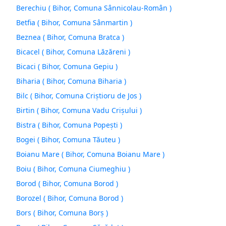
Berechiu ( Bihor, Comuna Sânnicolau-Român )
Betfia ( Bihor, Comuna Sânmartin )
Beznea ( Bihor, Comuna Bratca )
Bicacel ( Bihor, Comuna Lăzăreni )
Bicaci ( Bihor, Comuna Gepiu )
Biharia ( Bihor, Comuna Biharia )
Bilc ( Bihor, Comuna Criștioru de Jos )
Birtin ( Bihor, Comuna Vadu Crişului )
Bistra ( Bihor, Comuna Popeşti )
Bogei ( Bihor, Comuna Tăuteu )
Boianu Mare ( Bihor, Comuna Boianu Mare )
Boiu ( Bihor, Comuna Ciumeghiu )
Borod ( Bihor, Comuna Borod )
Borozel ( Bihor, Comuna Borod )
Bors ( Bihor, Comuna Borş )