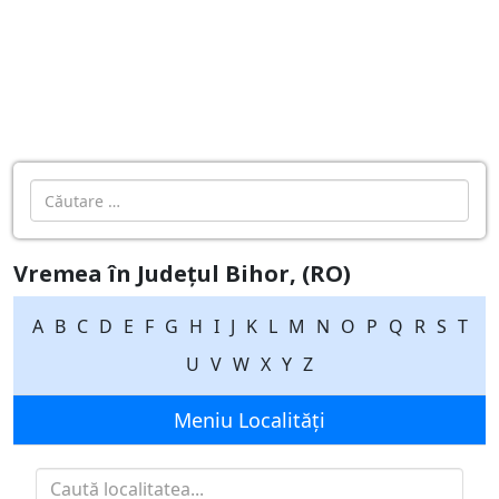
Cautare
Vremea în Județul Bihor, (RO)
A
B
C
D
E
F
G
H
I
J
K
L
M
N
O
P
Q
R
S
T
U
V
W
X
Y
Z
Meniu Localități