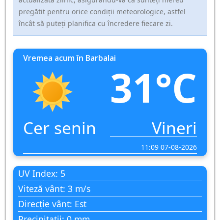
pregătit pentru orice condiții meteorologice, astfel
încât să puteți planifica cu încredere fiecare zi.
Vremea acum în Barbalai
31°C
Cer senin
Vineri
11:09 07-08-2026
UV Index: 5
Viteză vânt: 3 m/s
Direcție vânt: Est
Precipitații: 0 mm