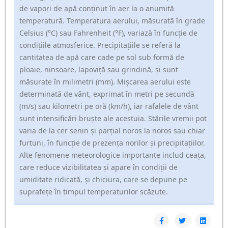
de vapori de apă conținut în aer la o anumită
temperatură. Temperatura aerului, măsurată în grade
Celsius (°C) sau Fahrenheit (°F), variază în funcție de
condițiile atmosferice. Precipitațiile se referă la
cantitatea de apă care cade pe sol sub formă de
ploaie, ninsoare, lapoviță sau grindină, și sunt
măsurate în milimetri (mm). Mișcarea aerului este
determinată de vânt, exprimat în metri pe secundă
(m/s) sau kilometri pe oră (km/h), iar rafalele de vânt
sunt intensificări bruște ale acestuia. Stările vremii pot
varia de la cer senin și parțial noros la noros sau chiar
furtuni, în funcție de prezența norilor și precipitațiilor.
Alte fenomene meteorologice importante includ ceața,
care reduce vizibilitatea și apare în condiții de
umiditate ridicată, și chiciura, care se depune pe
suprafețe în timpul temperaturilor scăzute.