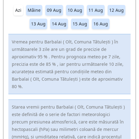
Azi
Mâine
09 Aug
10 Aug
11 Aug
12 Aug
13 Aug
14 Aug
15 Aug
16 Aug
Vremea pentru Barbalai ( Olt, Comuna Tătuleşti ) în
următoarele 3 zile are un grad de precizie de
aproximativ 95 % . Pentru prognoza meteo pe 7 zile,
precizia este de 85 % , iar pentru următoarele 10 zile,
acuratețea estimată pentru condițiile meteo din
Barbalai ( Olt, Comuna Tătuleşti ) este de aproximativ
80 %.
Starea vremii pentru Barbalai ( Olt, Comuna Tătuleşti )
este definită de o serie de factori meteorologici
precum presiunea atmosferică, care este măsurată în
hectopascali (hPa) sau milimetri coloană de mercur
(mmHg), și umiditatea relativă, care indică procentul