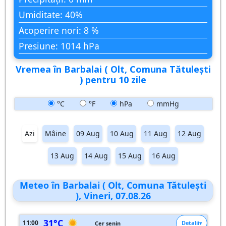
Umiditate: 40%
Acoperire nori: 8 %
Presiune: 1014 hPa
Vremea în Barbalai ( Olt, Comuna Tătuleşti
) pentru 10 zile
°C
°F
hPa
mmHg
Azi
Mâine
09 Aug
10 Aug
11 Aug
12 Aug
13 Aug
14 Aug
15 Aug
16 Aug
Meteo în Barbalai ( Olt, Comuna Tătuleşti
), Vineri, 07.08.26
31°C
11:00
Detalii
Cer senin