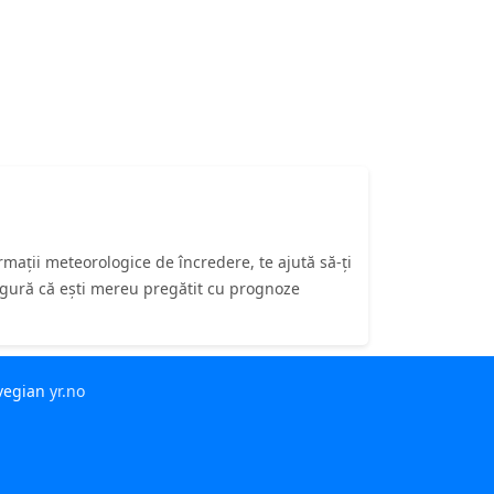
ații meteorologice de încredere, te ajută să-ți
asigură că ești mereu pregătit cu prognoze
rvegian
yr.no