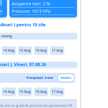
i
Acoperire nori: 2 %
Presiune: 1013 hPa
26
inari ) pentru 10 zile
mmHg
14 Aug
15 Aug
16 Aug
17 Aug
ari ), Vineri, 07.08.26
Precipitații: 0 mm
Detalii
14 Aug
15 Aug
16 Aug
17 Aug
ile are un grad de precizie de aproximativ 95