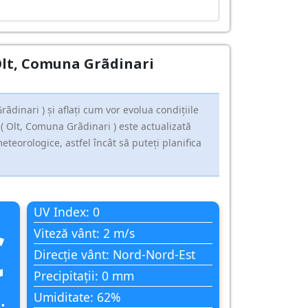
l Olt, Comuna Grãdinari
dinari ) și aflați cum vor evolua condițiile
( Olt, Comuna Grãdinari ) este actualizată
teorologice, astfel încât să puteți planifica
UV Index: 0
C
Viteză vânt: 2 m/s
Direcție vânt: Nord-Nord-Est
Precipitații: 0 mm
Umiditate: 62%