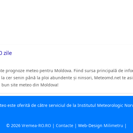
 zile
ate prognoze meteo pentru Moldova. Fiind sursa principală de inform
. De la cer senin până la ploi abundente și ninsori, Meteomd.net te 
ai bun site meteo din Moldova!
o este oferită de către serviciul de la Institutul Meteorologic No
© 2026
Vremea-RO.RO
|
Contacte
| Web-Design
Milimetru
|