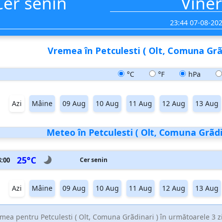
Cer senin
Viner
23:44 07-08-20
Vremea în Petculesti ( Olt, Comuna Grãd
°C
°F
hPa
Azi
Mâine
09 Aug
10 Aug
11 Aug
12 Aug
13 Aug
Meteo în Petculesti ( Olt, Comuna Grãdin
25°C
3:00
Cer senin
Azi
Mâine
09 Aug
10 Aug
11 Aug
12 Aug
13 Aug
mea pentru Petculesti ( Olt, Comuna Grãdinari ) în următoarele 3 z