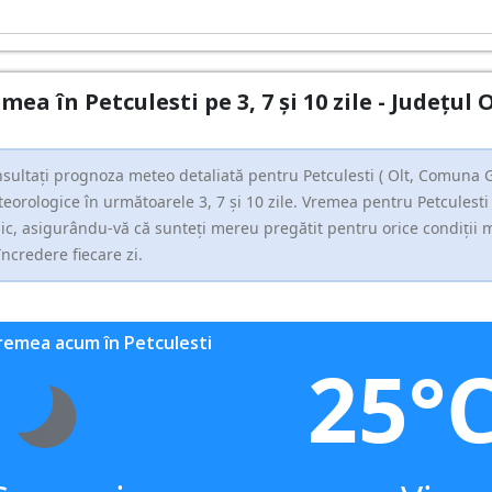
mea în Petculesti pe 3, 7 și 10 zile - Județu
sultați prognoza meteo detaliată pentru Petculesti ( Olt, Comuna Grã
eorologice în următoarele 3, 7 și 10 zile. Vremea pentru Petculesti 
nic, asigurându-vă că sunteți mereu pregătit pentru orice condiții me
încredere fiecare zi.
remea acum în Petculesti
25°