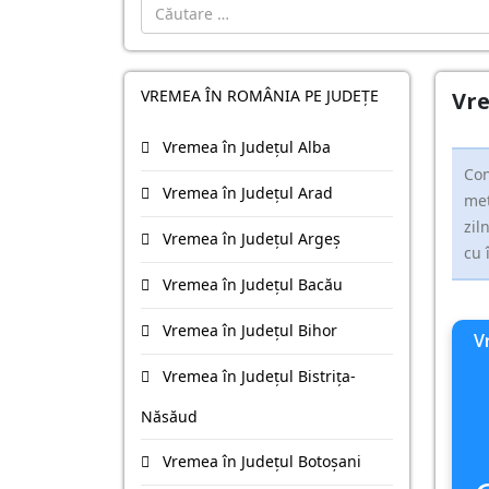
Cautare
VREMEA ÎN ROMÂNIA PE JUDEȚE
Vre
Vremea în Județul Alba
Con
Vremea în Județul Arad
met
zil
Vremea în Județul Argeş
cu 
Vremea în Județul Bacău
Vremea în Județul Bihor
V
Vremea în Județul Bistriţa-
Năsăud
Vremea în Județul Botoşani