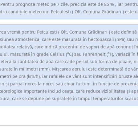
 Pentru prognoza meteo pe 7 zile, precizia este de 85 % , iar pentr
tru condițiile meteo din Petculesti ( Olt, Comuna Grãdinari ) este 
rea vremii pentru Petculesti ( Olt, Comuna Grãdinari ) este definit
siunea atmosferică, care este măsurată în hectopascali (hPa) sau 
ditatea relativă, care indică procentul de vapori de apă conținut 
ului, măsurată în grade Celsius (°C) sau Fahrenheit (°F), variază în f
referă la cantitatea de apă care cade pe sol sub formă de ploaie, ni
urate în milimetri (mm). Mișcarea aerului este determinată de vân
ometri pe oră (km/h), iar rafalele de vânt sunt intensificări bruște al
in și parțial noros la noros sau chiar furtuni, în funcție de prezența
eorologice importante includ ceața, care reduce vizibilitatea și apar
ciura, care se depune pe suprafețe în timpul temperaturilor scăzut