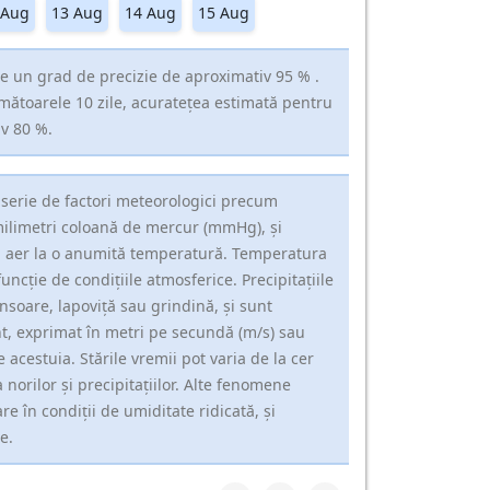
 Aug
13 Aug
14 Aug
15 Aug
e un grad de precizie de aproximativ 95 % .
rmătoarele 10 zile, acuratețea estimată pentru
iv 80 %.
 serie de factori meteorologici precum
milimetri coloană de mercur (mmHg), și
în aer la o anumită temperatură. Temperatura
uncție de condițiile atmosferice. Precipitațiile
nsoare, lapoviță sau grindină, și sunt
t, exprimat în metri pe secundă (m/s) sau
e acestuia. Stările vremii pot varia de la cer
 norilor și precipitațiilor. Alte fenomene
e în condiții de umiditate ridicată, și
e.