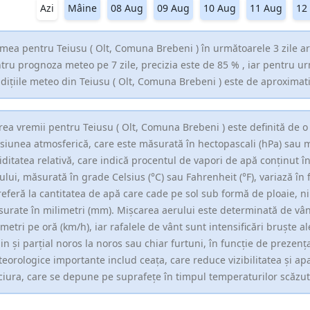
Azi
Mâine
08 Aug
09 Aug
10 Aug
11 Aug
12
mea pentru Teiusu ( Olt, Comuna Brebeni ) în următoarele 3 zile ar
tru prognoza meteo pe 7 zile, precizia este de 85 % , iar pentru u
dițiile meteo din Teiusu ( Olt, Comuna Brebeni ) este de aproximat
rea vremii pentru Teiusu ( Olt, Comuna Brebeni ) este definită de o
siunea atmosferică, care este măsurată în hectopascali (hPa) sau 
ditatea relativă, care indică procentul de vapori de apă conținut 
ului, măsurată în grade Celsius (°C) sau Fahrenheit (°F), variază în f
referă la cantitatea de apă care cade pe sol sub formă de ploaie, ni
urate în milimetri (mm). Mișcarea aerului este determinată de vân
ometri pe oră (km/h), iar rafalele de vânt sunt intensificări bruște al
in și parțial noros la noros sau chiar furtuni, în funcție de prezența
eorologice importante includ ceața, care reduce vizibilitatea și apar
ciura, care se depune pe suprafețe în timpul temperaturilor scăzut