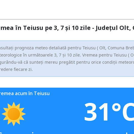
mea în Teiusu pe 3, 7 și 10 zile - Județul Ol
sultați prognoza meteo detaliată pentru Teiusu ( Olt, Comuna Breben
eorologice în următoarele 3, 7 și 10 zile. Vremea pentru Teiusu ( Ol
gurându-vă că sunteți mereu pregătit pentru orice condiții meteorolo
redere fiecare zi.
remea acum în Teiusu
31°