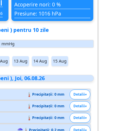
i
Acoperire nori: 0 %
Presiune: 1016 hPa
26
ni ) pentru 10 zile
mmHg
 Aug
13 Aug
14 Aug
15 Aug
i ), Joi, 06.08.26
🌡
Precipitații: 0 mm
Detalii
🌡
Precipitații: 0 mm
Detalii
🌡
Precipitații: 0 mm
Detalii
☂
🌡
Precipitații: 0.2 mm
Detalii