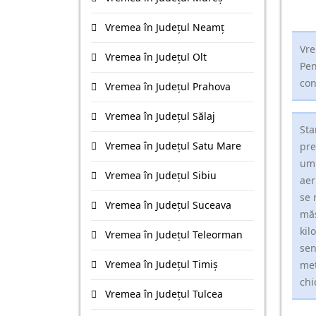
Vremea în Județul Neamţ
Vre
Vremea în Județul Olt
Pen
con
Vremea în Județul Prahova
Vremea în Județul Sălaj
Sta
Vremea în Județul Satu Mare
pre
umi
Vremea în Județul Sibiu
aer
se 
Vremea în Județul Suceava
măs
kil
Vremea în Județul Teleorman
sen
Vremea în Județul Timiş
met
chi
Vremea în Județul Tulcea