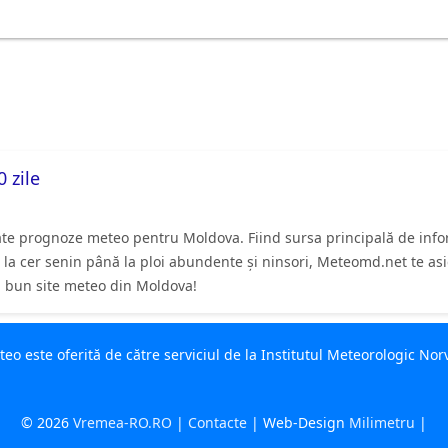
 zile
ate prognoze meteo pentru Moldova. Fiind sursa principală de inform
. De la cer senin până la ploi abundente și ninsori, Meteomd.net te 
ai bun site meteo din Moldova!
o este oferită de către serviciul de la Institutul Meteorologic No
© 2026
Vremea-RO.RO
|
Contacte
| Web-Design
Milimetru
|