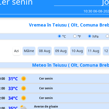
Cer senin
Jo
10:30 06-08-20
Vremea în Teiusu ( Olt, Comuna Brebe
°C
°F
hPa
Azi
Mâine
08 Aug
09 Aug
10 Aug
11 Aug
12
Meteo în Teiusu ( Olt, Comuna Breben
31°C
0:00
Cer senin
33°C
1:00
Cer senin
34°C
2:00
Cer senin
Averse de ploaie
35°C
3:00