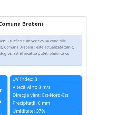
t, Comuna Brebeni
i ) și aflați cum vor evolua condițiile
t, Comuna Brebeni ) este actualizată zilnic,
gice, astfel încât să puteți planifica cu
UV Index: 3
C
Viteză vânt: 3 m/s
Direcție vânt: Est-Nord-Est
Precipitații: 0 mm
Umiditate: 37%