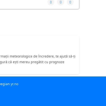
ații meteorologice de încredere, te ajută să-ți
asigură că ești mereu pregătit cu prognoze
rvegian
yr.no