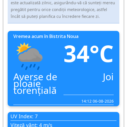
este actualizată zilnic, asigurându-vă că sunteți mereu
pregătit pentru orice condiții meteorologice, astfel
încât să puteți planifica cu încredere fiecare zi.
Vremea acum în Bistrita Noua
34°C
Averse de
Joi
ploaie
torențială
14:12 06-08-2026
UV Index: 7
Viteză vânt: 4 m/s