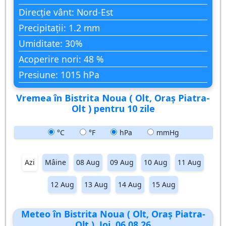
Direcție vânt: Nord-Est
Precipitații: 1.2 mm
Umiditate: 30%
Acoperire nori: 48 %
Presiune: 1015 hPa
Vremea în Bistrita Noua ( Olt, Oraş Piatra-
Olt ) pentru 10 zile
°C
°F
hPa
mmHg
Azi
Mâine
08 Aug
09 Aug
10 Aug
11 Aug
12 Aug
13 Aug
14 Aug
15 Aug
Meteo în Bistrita Noua ( Olt, Oraş Piatra-
Olt ), Joi, 06.08.26