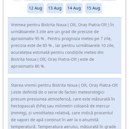
12 Aug
13 Aug
14 Aug
15 Aug
Vremea pentru Bistrita Noua ( Olt, Oraş Piatra-Olt ) în
următoarele 3 zile are un grad de precizie de
aproximativ 95 % . Pentru prognoza meteo pe 7 zile,
precizia este de 85 % , iar pentru următoarele 10 zile,
acuratețea estimată pentru condițiile meteo din
Bistrita Noua ( Olt, Oraş Piatra-Olt ) este de
aproximativ 80 %.
Starea vremii pentru Bistrita Noua ( Olt, Oraş Piatra-Olt
) este definită de o serie de factori meteorologici
precum presiunea atmosferică, care este măsurată în
hectopascali (hPa) sau milimetri coloană de mercur
(mmHg), și umiditatea relativă, care indică procentul
de vapori de apă conținut în aer la o anumită
temperatură. Temperatura aerului, măsurată în grade