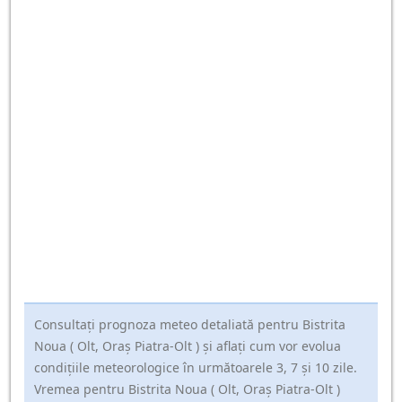
Consultați prognoza meteo detaliată pentru Bistrita
Noua ( Olt, Oraş Piatra-Olt ) și aflați cum vor evolua
condițiile meteorologice în următoarele 3, 7 și 10 zile.
Vremea pentru Bistrita Noua ( Olt, Oraş Piatra-Olt )