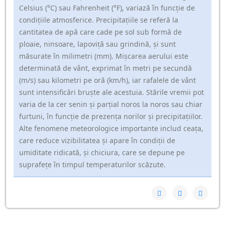
Celsius (°C) sau Fahrenheit (°F), variază în funcție de
condițiile atmosferice. Precipitațiile se referă la
cantitatea de apă care cade pe sol sub formă de
ploaie, ninsoare, lapoviță sau grindină, și sunt
măsurate în milimetri (mm). Mișcarea aerului este
determinată de vânt, exprimat în metri pe secundă
(m/s) sau kilometri pe oră (km/h), iar rafalele de vânt
sunt intensificări bruște ale acestuia. Stările vremii pot
varia de la cer senin și parțial noros la noros sau chiar
furtuni, în funcție de prezența norilor și precipitațiilor.
Alte fenomene meteorologice importante includ ceața,
care reduce vizibilitatea și apare în condiții de
umiditate ridicată, și chiciura, care se depune pe
suprafețe în timpul temperaturilor scăzute.