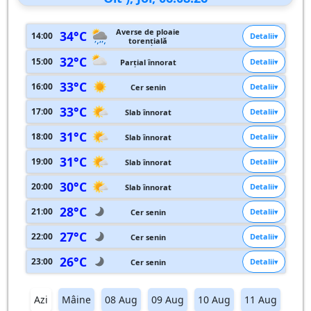
Averse de ploaie
34°C
14:00
Detalii
torențială
32°C
15:00
Detalii
Parțial înnorat
33°C
16:00
Detalii
Cer senin
33°C
17:00
Detalii
Slab înnorat
31°C
18:00
Detalii
Slab înnorat
31°C
19:00
Detalii
Slab înnorat
30°C
20:00
Detalii
Slab înnorat
28°C
21:00
Detalii
Cer senin
27°C
22:00
Detalii
Cer senin
26°C
23:00
Detalii
Cer senin
Azi
Mâine
08 Aug
09 Aug
10 Aug
11 Aug