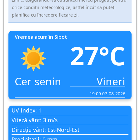
orice condiții meteorologice, astfel încât să puteți
planifica cu încredere fiecare zi.
Vremea acum în Sibot
27°C
Cer senin
Vineri
19:09 07-08-2026
UV Index: 1
Viteză vânt: 3 m/s
Direcție vânt: Est-Nord-Est
Precipitații: 0 mm