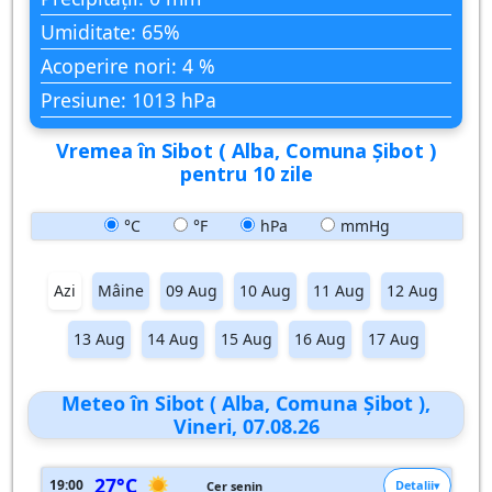
Umiditate: 65%
Acoperire nori: 4 %
Presiune: 1013 hPa
Vremea în Sibot ( Alba, Comuna Şibot )
pentru 10 zile
°C
°F
hPa
mmHg
Azi
Mâine
09 Aug
10 Aug
11 Aug
12 Aug
13 Aug
14 Aug
15 Aug
16 Aug
17 Aug
Meteo în Sibot ( Alba, Comuna Şibot ),
Vineri, 07.08.26
27°C
19:00
Detalii
Cer senin