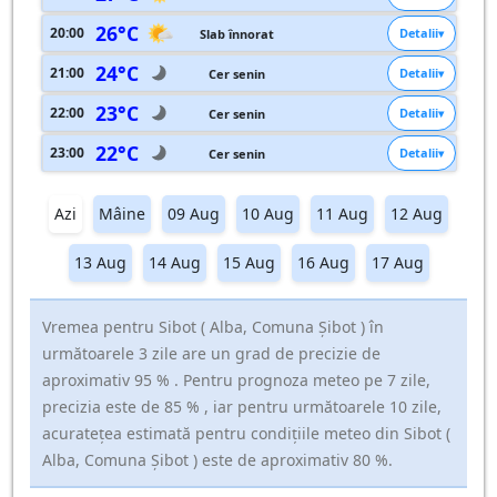
26°C
20:00
Detalii
Slab înnorat
24°C
21:00
Detalii
Cer senin
23°C
22:00
Detalii
Cer senin
22°C
23:00
Detalii
Cer senin
Azi
Mâine
09 Aug
10 Aug
11 Aug
12 Aug
13 Aug
14 Aug
15 Aug
16 Aug
17 Aug
Vremea pentru Sibot ( Alba, Comuna Şibot ) în
următoarele 3 zile are un grad de precizie de
aproximativ 95 % . Pentru prognoza meteo pe 7 zile,
precizia este de 85 % , iar pentru următoarele 10 zile,
acuratețea estimată pentru condițiile meteo din Sibot (
Alba, Comuna Şibot ) este de aproximativ 80 %.