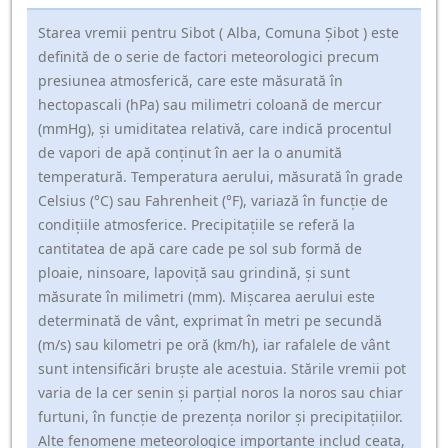
Starea vremii pentru Sibot ( Alba, Comuna Şibot ) este
definită de o serie de factori meteorologici precum
presiunea atmosferică, care este măsurată în
hectopascali (hPa) sau milimetri coloană de mercur
(mmHg), și umiditatea relativă, care indică procentul
de vapori de apă conținut în aer la o anumită
temperatură. Temperatura aerului, măsurată în grade
Celsius (°C) sau Fahrenheit (°F), variază în funcție de
condițiile atmosferice. Precipitațiile se referă la
cantitatea de apă care cade pe sol sub formă de
ploaie, ninsoare, lapoviță sau grindină, și sunt
măsurate în milimetri (mm). Mișcarea aerului este
determinată de vânt, exprimat în metri pe secundă
(m/s) sau kilometri pe oră (km/h), iar rafalele de vânt
sunt intensificări bruște ale acestuia. Stările vremii pot
varia de la cer senin și parțial noros la noros sau chiar
furtuni, în funcție de prezența norilor și precipitațiilor.
Alte fenomene meteorologice importante includ ceața,