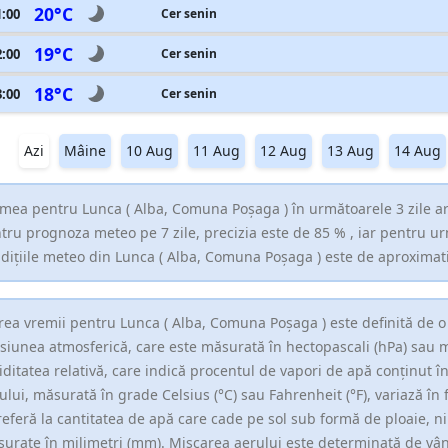
20°C
1:00
Cer senin
19°C
2:00
Cer senin
18°C
3:00
Cer senin
Azi
Mâine
10 Aug
11 Aug
12 Aug
13 Aug
14 Aug
mea pentru Lunca ( Alba, Comuna Poşaga ) în următoarele 3 zile ar
tru prognoza meteo pe 7 zile, precizia este de 85 % , iar pentru u
dițiile meteo din Lunca ( Alba, Comuna Poşaga ) este de aproximat
rea vremii pentru Lunca ( Alba, Comuna Poşaga ) este definită de o
siunea atmosferică, care este măsurată în hectopascali (hPa) sau 
ditatea relativă, care indică procentul de vapori de apă conținut 
ului, măsurată în grade Celsius (°C) sau Fahrenheit (°F), variază în f
referă la cantitatea de apă care cade pe sol sub formă de ploaie, ni
urate în milimetri (mm). Mișcarea aerului este determinată de vân