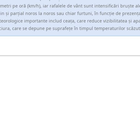
ometri pe oră (km/h), iar rafalele de vânt sunt intensificări bruște al
in și parțial noros la noros sau chiar furtuni, în funcție de prezența
eorologice importante includ ceața, care reduce vizibilitatea și apar
ciura, care se depune pe suprafețe în timpul temperaturilor scăzut