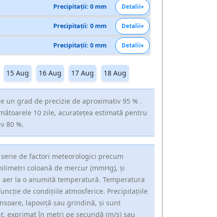
Precipitații: 0 mm
Detalii
Precipitații: 0 mm
Detalii
Precipitații: 0 mm
Detalii
15 Aug
16 Aug
17 Aug
18 Aug
e un grad de precizie de aproximativ 95 % .
rmătoarele 10 zile, acuratețea estimată pentru
iv 80 %.
 serie de factori meteorologici precum
milimetri coloană de mercur (mmHg), și
în aer la o anumită temperatură. Temperatura
uncție de condițiile atmosferice. Precipitațiile
nsoare, lapoviță sau grindină, și sunt
t, exprimat în metri pe secundă (m/s) sau