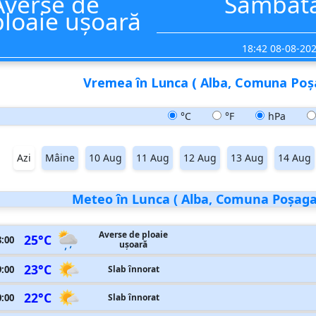
Averse de
Sâmbăt
ploaie ușoară
18:42 08-08-20
Vremea în Lunca ( Alba, Comuna Poşa
°C
°F
hPa
Azi
Mâine
10 Aug
11 Aug
12 Aug
13 Aug
14 Aug
Meteo în Lunca ( Alba, Comuna Poşaga 
Averse de ploaie
25°C
8:00
ușoară
23°C
9:00
Slab înnorat
22°C
0:00
Slab înnorat