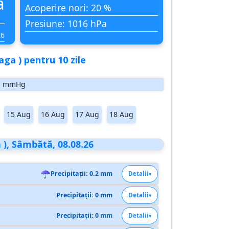
ă
Acoperire nori: 20 %
Presiune: 1016 hPa
26
ga ) pentru 10 zile
mmHg
15 Aug
16 Aug
17 Aug
18 Aug
), Sâmbătă, 08.08.26
☂
Precipitații: 0.2 mm
Detalii
Precipitații: 0 mm
Detalii
Precipitații: 0 mm
Detalii