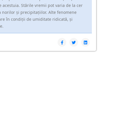
e acestuia. Stările vremii pot varia de la cer
 norilor și precipitațiilor. Alte fenomene
e în condiții de umiditate ridicată, și
e.