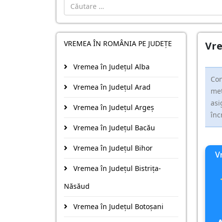
Cautare
VREMEA ÎN ROMÂNIA PE JUDEȚE
Vre
Vremea în Județul Alba
Con
Vremea în Județul Arad
met
asi
Vremea în Județul Argeş
înc
Vremea în Județul Bacău
Vremea în Județul Bihor
V
Vremea în Județul Bistriţa-
Năsăud
Vremea în Județul Botoşani