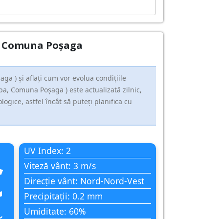
ba, Comuna Poşaga
a ) și aflați cum vor evolua condițiile
ba, Comuna Poşaga ) este actualizată zilnic,
gice, astfel încât să puteți planifica cu
UV Index: 2
C
Viteză vânt: 3 m/s
Direcție vânt: Nord-Nord-Vest
Precipitații: 0.2 mm
Umiditate: 60%