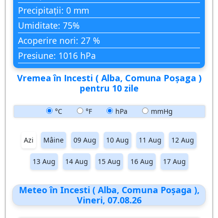
Precipitații: 0 mm
Umiditate: 75%
Acoperire nori: 27 %
Presiune: 1016 hPa
Vremea în Incesti ( Alba, Comuna Poşaga )
pentru 10 zile
°C
°F
hPa
mmHg
Azi
Mâine
09 Aug
10 Aug
11 Aug
12 Aug
13 Aug
14 Aug
15 Aug
16 Aug
17 Aug
Meteo în Incesti ( Alba, Comuna Poşaga ),
Vineri, 07.08.26