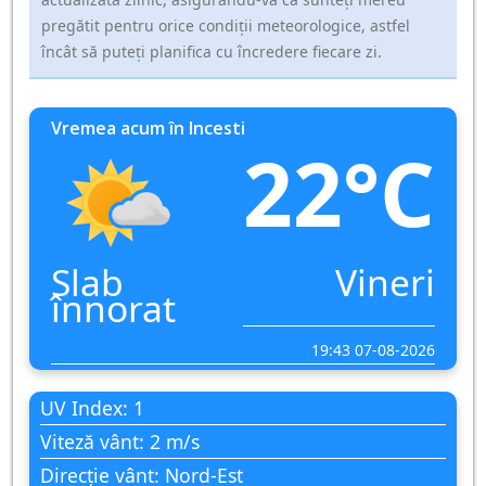
pregătit pentru orice condiții meteorologice, astfel
încât să puteți planifica cu încredere fiecare zi.
Vremea acum în Incesti
22°C
Slab
Vineri
înnorat
19:43 07-08-2026
UV Index: 1
Viteză vânt: 2 m/s
Direcție vânt: Nord-Est