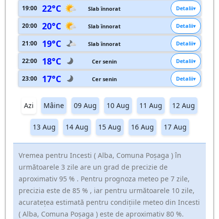
22°C
19:00
Detalii
Slab înnorat
20°C
20:00
Detalii
Slab înnorat
19°C
21:00
Detalii
Slab înnorat
18°C
22:00
Detalii
Cer senin
17°C
23:00
Detalii
Cer senin
Azi
Mâine
09 Aug
10 Aug
11 Aug
12 Aug
13 Aug
14 Aug
15 Aug
16 Aug
17 Aug
Vremea pentru Incesti ( Alba, Comuna Poşaga ) în
următoarele 3 zile are un grad de precizie de
aproximativ 95 % . Pentru prognoza meteo pe 7 zile,
precizia este de 85 % , iar pentru următoarele 10 zile,
acuratețea estimată pentru condițiile meteo din Incesti
( Alba, Comuna Poşaga ) este de aproximativ 80 %.