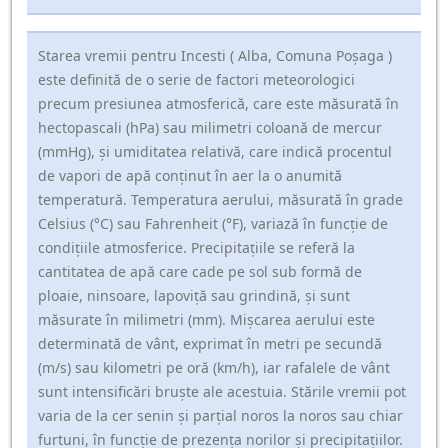
Starea vremii pentru Incesti ( Alba, Comuna Poşaga )
este definită de o serie de factori meteorologici
precum presiunea atmosferică, care este măsurată în
hectopascali (hPa) sau milimetri coloană de mercur
(mmHg), și umiditatea relativă, care indică procentul
de vapori de apă conținut în aer la o anumită
temperatură. Temperatura aerului, măsurată în grade
Celsius (°C) sau Fahrenheit (°F), variază în funcție de
condițiile atmosferice. Precipitațiile se referă la
cantitatea de apă care cade pe sol sub formă de
ploaie, ninsoare, lapoviță sau grindină, și sunt
măsurate în milimetri (mm). Mișcarea aerului este
determinată de vânt, exprimat în metri pe secundă
(m/s) sau kilometri pe oră (km/h), iar rafalele de vânt
sunt intensificări bruște ale acestuia. Stările vremii pot
varia de la cer senin și parțial noros la noros sau chiar
furtuni, în funcție de prezența norilor și precipitațiilor.