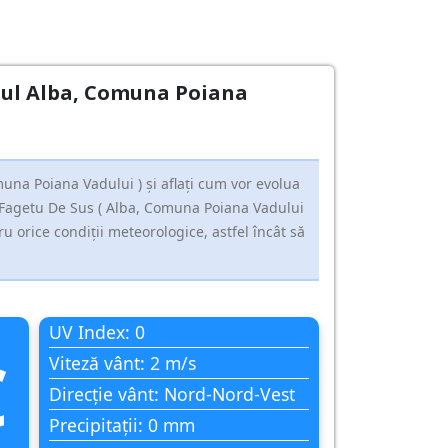
dețul Alba, Comuna Poiana
na Poiana Vadului ) și aflați cum vor evolua
u Fagetu De Sus ( Alba, Comuna Poiana Vadului
u orice condiții meteorologice, astfel încât să
UV Index: 0
C
Viteză vânt: 2 m/s
Direcție vânt: Nord-Nord-Vest
Precipitații: 0 mm