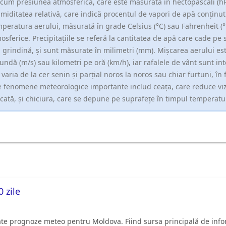
cum presiunea atmosferică, care este măsurată în hectopascali (h
umiditatea relativă, care indică procentul de vapori de apă conținu
peratura aerului, măsurată în grade Celsius (°C) sau Fahrenheit (°F)
osferice. Precipitațiile se referă la cantitatea de apă care cade pe
 grindină, și sunt măsurate în milimetri (mm). Mișcarea aerului es
undă (m/s) sau kilometri pe oră (km/h), iar rafalele de vânt sunt inte
 varia de la cer senin și parțial noros la noros sau chiar furtuni, în 
e fenomene meteorologice importante includ ceața, care reduce vizib
icată, și chiciura, care se depune pe suprafețe în timpul temperatur
 zile
ate prognoze meteo pentru Moldova. Fiind sursa principală de inform