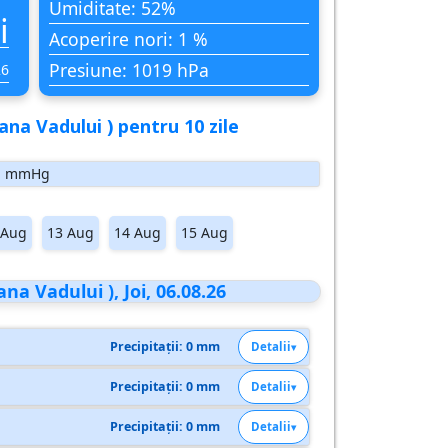
Umiditate: 52%
i
Acoperire nori: 1 %
Presiune: 1019 hPa
26
na Vadului ) pentru 10 zile
mmHg
 Aug
13 Aug
14 Aug
15 Aug
a Vadului ), Joi, 06.08.26
Precipitații: 0 mm
Detalii
Precipitații: 0 mm
Detalii
Precipitații: 0 mm
Detalii