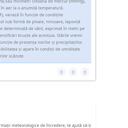
Pa) sau milimetri coloană de mercur (mmHg),
t în aer la o anumită temperatură.
, variază în funcție de condițiile
 sol sub formă de ploaie, ninsoare, lapoviță
te determinată de vânt, exprimat în metri pe
nsificări bruște ale acestuia. Stările vremii
funcție de prezența norilor și precipitațiilor.
ilitatea și apare în condiții de umiditate
ilor scăzute.
ații meteorologice de încredere, te ajută să-ți