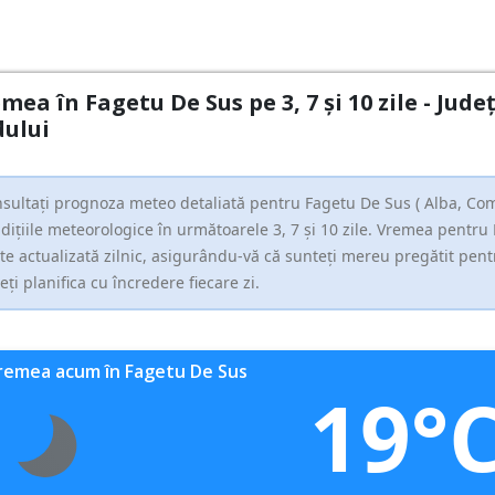
mea în Fagetu De Sus pe 3, 7 și 10 zile - Ju
ului
sultați prognoza meteo detaliată pentru Fagetu De Sus ( Alba, Comu
dițiile meteorologice în următoarele 3, 7 și 10 zile. Vremea pentr
ste actualizată zilnic, asigurându-vă că sunteți mereu pregătit pentr
eți planifica cu încredere fiecare zi.
remea acum în Fagetu De Sus
19°