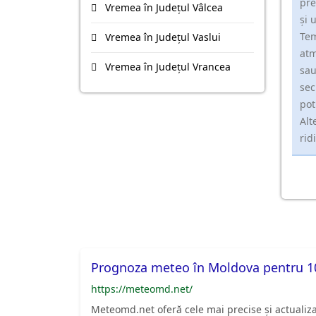
pre
Vremea în Județul Vâlcea
și 
Tem
Vremea în Județul Vaslui
atm
Vremea în Județul Vrancea
sau
sec
pot
Alt
rid
Prognoza meteo în Moldova pentru 10
https://meteomd.net/
Meteomd.net oferă cele mai precise și actualiz