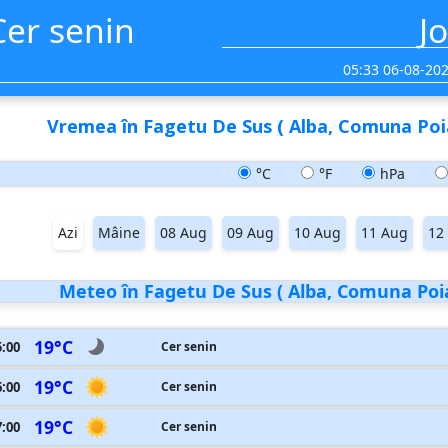
Cer senin
Jo
05:33 06-08-20
Vremea în Fagetu De Sus ( Alba, Comuna Poia
°C
°F
hPa
Azi
Mâine
08 Aug
09 Aug
10 Aug
11 Aug
12
Meteo în Fagetu De Sus ( Alba, Comuna Poian
19°C
5:00
Cer senin
19°C
6:00
Cer senin
19°C
7:00
Cer senin