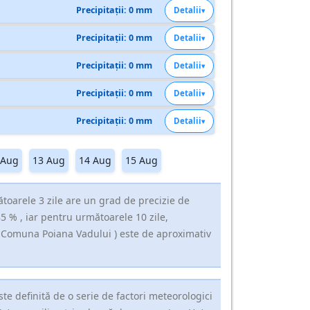
Precipitații: 0 mm
Detalii
Precipitații: 0 mm
Detalii
Precipitații: 0 mm
Detalii
Precipitații: 0 mm
Detalii
Precipitații: 0 mm
Detalii
 Aug
13 Aug
14 Aug
15 Aug
oarele 3 zile are un grad de precizie de
5 % , iar pentru următoarele 10 zile,
, Comuna Poiana Vadului ) este de aproximativ
e definită de o serie de factori meteorologici