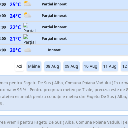
25°C
9:00
Parțial înnorat
24°C
0:00
Parțial înnorat
22°C
1:00
Parțial înnorat
21°C
2:00
Parțial înnorat
20°C
3:00
Înnorat
Azi
Mâine
08 Aug
09 Aug
10 Aug
11 Aug
12
mea pentru Fagetu De Sus ( Alba, Comuna Poiana Vadului ) în următ
oximativ 95 % . Pentru prognoza meteo pe 7 zile, precizia este de 8
ratețea estimată pentru condițiile meteo din Fagetu De Sus ( Alba
%.
rea vremii pentru Fagetu De Sus ( Alba, Comuna Poiana Vadului ) est