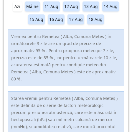
Azi
Mâine
11 Aug
12 Aug
13 Aug
14 Aug
15 Aug
16 Aug
17 Aug
18 Aug
Vremea pentru Remetea ( Alba, Comuna Meteş ) în
următoarele 3 zile are un grad de precizie de
aproximativ 95 % . Pentru prognoza meteo pe 7 zile,
precizia este de 85 % , iar pentru următoarele 10 zile,
acuratețea estimată pentru condițiile meteo din
Remetea ( Alba, Comuna Meteş ) este de aproximativ
80 %.
Starea vremii pentru Remetea ( Alba, Comuna Meteş )
este definită de o serie de factori meteorologici
precum presiunea atmosferică, care este măsurată în
hectopascali (hPa) sau milimetri coloană de mercur
(mmHg), și umiditatea relativă, care indică procentul