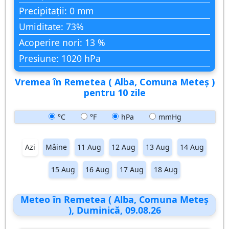
Precipitații: 0 mm
Umiditate: 73%
Acoperire nori: 13 %
Presiune: 1020 hPa
Vremea în Remetea ( Alba, Comuna Meteş )
pentru 10 zile
°C
°F
hPa
mmHg
Azi
Mâine
11 Aug
12 Aug
13 Aug
14 Aug
15 Aug
16 Aug
17 Aug
18 Aug
Meteo în Remetea ( Alba, Comuna Meteş
), Duminică, 09.08.26