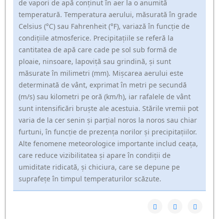
de vapori de apă conținut în aer la o anumită
temperatură. Temperatura aerului, măsurată în grade
Celsius (°C) sau Fahrenheit (°F), variază în funcție de
condițiile atmosferice. Precipitațiile se referă la
cantitatea de apă care cade pe sol sub formă de
ploaie, ninsoare, lapoviță sau grindină, și sunt
măsurate în milimetri (mm). Mișcarea aerului este
determinată de vânt, exprimat în metri pe secundă
(m/s) sau kilometri pe oră (km/h), iar rafalele de vânt
sunt intensificări bruște ale acestuia. Stările vremii pot
varia de la cer senin și parțial noros la noros sau chiar
furtuni, în funcție de prezența norilor și precipitațiilor.
Alte fenomene meteorologice importante includ ceața,
care reduce vizibilitatea și apare în condiții de
umiditate ridicată, și chiciura, care se depune pe
suprafețe în timpul temperaturilor scăzute.