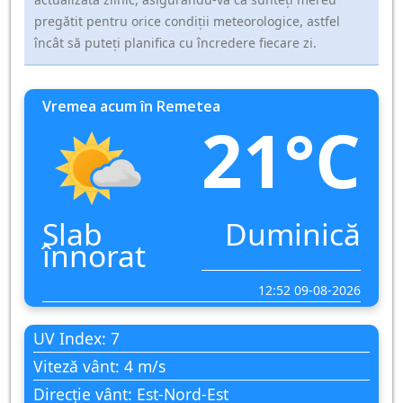
pregătit pentru orice condiții meteorologice, astfel
încât să puteți planifica cu încredere fiecare zi.
Vremea acum în Remetea
21°C
Slab
Duminică
înnorat
12:52 09-08-2026
UV Index: 7
Viteză vânt: 4 m/s
Direcție vânt: Est-Nord-Est