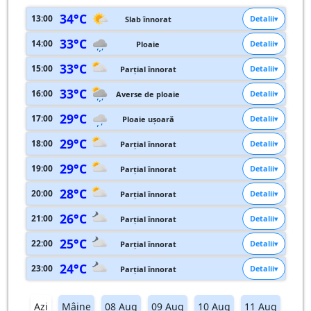
34°C
13:00
Detalii
Slab înnorat
33°C
14:00
Detalii
Ploaie
33°C
15:00
Detalii
Parțial înnorat
33°C
16:00
Detalii
Averse de ploaie
29°C
17:00
Detalii
Ploaie ușoară
29°C
18:00
Detalii
Parțial înnorat
29°C
19:00
Detalii
Parțial înnorat
28°C
20:00
Detalii
Parțial înnorat
26°C
21:00
Detalii
Parțial înnorat
25°C
22:00
Detalii
Parțial înnorat
24°C
23:00
Detalii
Parțial înnorat
Azi
Mâine
08 Aug
09 Aug
10 Aug
11 Aug