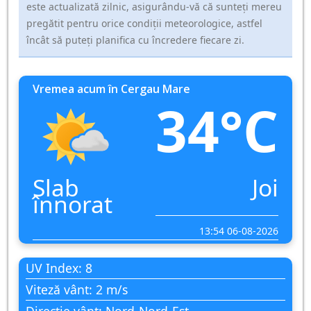
este actualizată zilnic, asigurându-vă că sunteți mereu
pregătit pentru orice condiții meteorologice, astfel
încât să puteți planifica cu încredere fiecare zi.
Vremea acum în Cergau Mare
34°C
Slab
Joi
înnorat
13:54 06-08-2026
UV Index: 8
Viteză vânt: 2 m/s