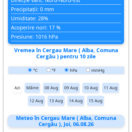
Direcție vânt: Nord-Nord-Est
Precipitații: 0 mm
Umiditate: 28%
Acoperire nori: 17 %
Presiune: 1016 hPa
Vremea în Cergau Mare ( Alba, Comuna
Cergău ) pentru 10 zile
°C
°F
hPa
mmHg
Azi
Mâine
08 Aug
09 Aug
10 Aug
11 Aug
12 Aug
13 Aug
14 Aug
15 Aug
Meteo în Cergau Mare ( Alba, Comuna
Cergău ), Joi, 06.08.26