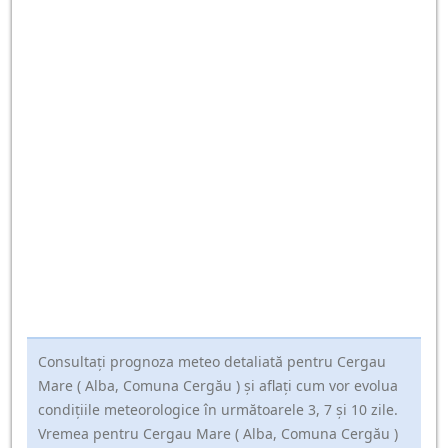
Consultați prognoza meteo detaliată pentru Cergau
Mare ( Alba, Comuna Cergău ) și aflați cum vor evolua
condițiile meteorologice în următoarele 3, 7 și 10 zile.
Vremea pentru Cergau Mare ( Alba, Comuna Cergău )