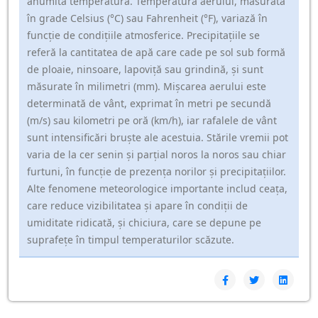
anumită temperatură. Temperatura aerului, măsurată
în grade Celsius (°C) sau Fahrenheit (°F), variază în
funcție de condițiile atmosferice. Precipitațiile se
referă la cantitatea de apă care cade pe sol sub formă
de ploaie, ninsoare, lapoviță sau grindină, și sunt
măsurate în milimetri (mm). Mișcarea aerului este
determinată de vânt, exprimat în metri pe secundă
(m/s) sau kilometri pe oră (km/h), iar rafalele de vânt
sunt intensificări bruște ale acestuia. Stările vremii pot
varia de la cer senin și parțial noros la noros sau chiar
furtuni, în funcție de prezența norilor și precipitațiilor.
Alte fenomene meteorologice importante includ ceața,
care reduce vizibilitatea și apare în condiții de
umiditate ridicată, și chiciura, care se depune pe
suprafețe în timpul temperaturilor scăzute.