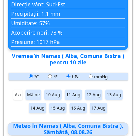
Direcție vânt: Sud-Est
Precipitații: 1.1 mm
Umiditate: 57%
Acoperire nori: 78 %
Presiune: 1017 hPa
Vremea în Namas ( Alba, Comuna Bistra )
pentru 10 zile
°C
°F
hPa
mmHg
Azi
Mâine
10 Aug
11 Aug
12 Aug
13 Aug
14 Aug
15 Aug
16 Aug
17 Aug
Meteo în Namas ( Alba, Comuna Bistra ),
Sâmbătă, 08.08.26