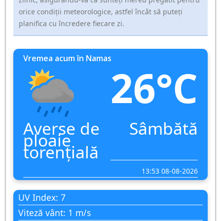
orice condiții meteorologice, astfel încât să puteți
planifica cu încredere fiecare zi.
Vremea acum în Namas
26°C
Averse de
Sâmbătă
ploaie
torențială
13:53 08-08-2026
UV Index: 7
Viteză vânt: 1 m/s