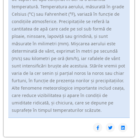
temperatură. Temperatura aerului, măsurată în grade
Celsius (°C) sau Fahrenheit (°F), variază în funcție de
condițiile atmosferice. Precipitațiile se referă la
cantitatea de apă care cade pe sol sub formă de
ploaie, ninsoare, lapoviță sau grindină, și sunt
măsurate în milimetri (mm). Mișcarea aerului este
determinată de vânt, exprimat în metri pe secundă
(m/s) sau kilometri pe oră (km/h), iar rafalele de vânt
sunt intensificări bruște ale acestuia. Stările vremii pot
varia de la cer senin și parțial noros la noros sau chiar
furtuni, în funcție de prezența norilor și precipitațiilor.
Alte fenomene meteorologice importante includ ceața,
care reduce vizibilitatea și apare în condiții de
umiditate ridicată, și chiciura, care se depune pe
suprafețe în timpul temperaturilor scăzute.