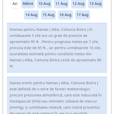
Azi
Mâine
10 Aug
11 Aug
12 Aug
13 Aug
14 Aug
15 Aug
16 Aug
17 Aug
Vremea pentru Namas ( Alba, Comuna Bistra ) în
următoarele 3 zile are un grad de precizie de
aproximativ 95 % . Pentru prognoza meteo pe 7 zile,
precizia este de 85 % , iar pentru următoarele 10 zile,
acuratețea estimată pentru condițiile meteo din
Namas ( Alba, Comuna Bistra ) este de aproximativ 80
%.
Starea vremii pentru Namas ( Alba, Comuna Bistra )
este definită de o serie de factori meteorologici
precum presiunea atmosferică, care este măsurată în
hectopascali (hPa) sau milimetri coloană de mercur
(mmHg), și umiditatea relativă, care indică procentul
de vapori de apă conținut în aer la o anumită