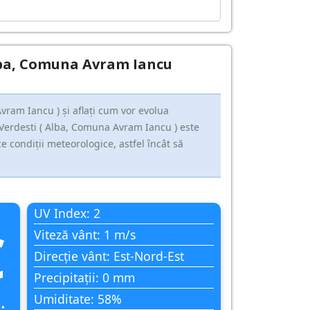
 Alba, Comuna Avram Iancu
ram Iancu ) și aflați cum vor evolua
 Verdesti ( Alba, Comuna Avram Iancu ) este
e condiții meteorologice, astfel încât să
UV Index: 2
C
Viteză vânt: 1 m/s
Direcție vânt: Est-Nord-Est
Precipitații: 0 mm
Umiditate: 58%