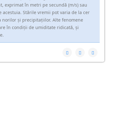
t, exprimat în metri pe secundă (m/s) sau
e acestuia. Stările vremii pot varia de la cer
 norilor și precipitațiilor. Alte fenomene
e în condiții de umiditate ridicată, și
e.