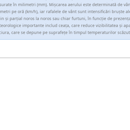
urate în milimetri (mm). Mișcarea aerului este determinată de vân
ometri pe oră (km/h), iar rafalele de vânt sunt intensificări bruște al
in și parțial noros la noros sau chiar furtuni, în funcție de prezența
eorologice importante includ ceața, care reduce vizibilitatea și apar
ciura, care se depune pe suprafețe în timpul temperaturilor scăzut