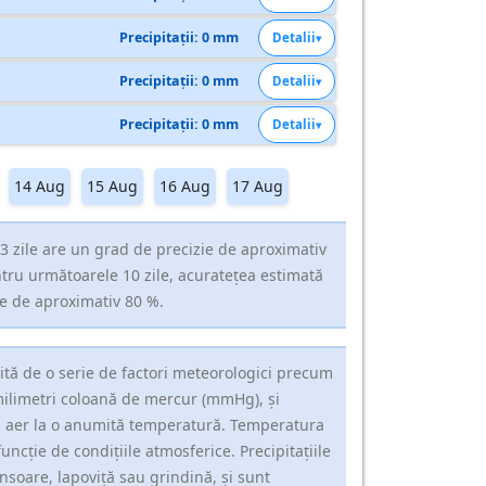
Precipitații: 0 mm
Detalii
Precipitații: 0 mm
Detalii
Precipitații: 0 mm
Detalii
14 Aug
15 Aug
16 Aug
17 Aug
 zile are un grad de precizie de aproximativ
ntru următoarele 10 zile, acuratețea estimată
te de aproximativ 80 %.
ită de o serie de factori meteorologici precum
milimetri coloană de mercur (mmHg), și
în aer la o anumită temperatură. Temperatura
uncție de condițiile atmosferice. Precipitațiile
nsoare, lapoviță sau grindină, și sunt