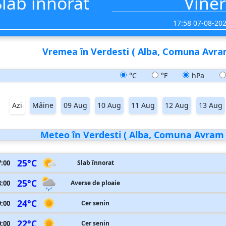
Slab înnorat
Viner
17:58 07-08-20
Vremea în Verdesti ( Alba, Comuna Avram
°C
°F
hPa
Azi
Mâine
09 Aug
10 Aug
11 Aug
12 Aug
13 Aug
Meteo în Verdesti ( Alba, Comuna Avram Ia
25°C
7:00
Slab înnorat
25°C
8:00
Averse de ploaie
24°C
9:00
Cer senin
22°C
0:00
Cer senin