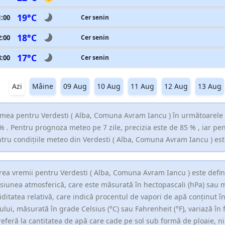
19°C
1:00
Cer senin
18°C
2:00
Cer senin
17°C
3:00
Cer senin
Azi
Mâine
09 Aug
10 Aug
11 Aug
12 Aug
13 Aug
mea pentru Verdesti ( Alba, Comuna Avram Iancu ) în următoarele 3
% . Pentru prognoza meteo pe 7 zile, precizia este de 85 % , iar pe
tru condițiile meteo din Verdesti ( Alba, Comuna Avram Iancu ) es
rea vremii pentru Verdesti ( Alba, Comuna Avram Iancu ) este defin
siunea atmosferică, care este măsurată în hectopascali (hPa) sau 
ditatea relativă, care indică procentul de vapori de apă conținut 
ului, măsurată în grade Celsius (°C) sau Fahrenheit (°F), variază în f
referă la cantitatea de apă care cade pe sol sub formă de ploaie, ni