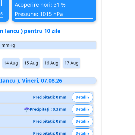
i
Acoperire nori: 31 %
Presiune: 1015 hPa
26
 Iancu ) pentru 10 zile
mmHg
14 Aug
15 Aug
16 Aug
17 Aug
ncu ), Vineri, 07.08.26
Precipitații: 0 mm
Detalii
☂
Precipitații: 0.3 mm
Detalii
Precipitații: 0 mm
Detalii
Precipitații: 0 mm
Detalii