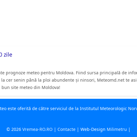
 zile
ate prognoze meteo pentru Moldova. Fiind sursa principală de inform
. De la cer senin până la ploi abundente și ninsori, Meteomd.net te 
ai bun site meteo din Moldova!
o este oferită de către serviciul de la Institutul Meteorologic No
© 2026
Vremea-RO.RO
|
Contacte
| Web-Design
Milimetru
|