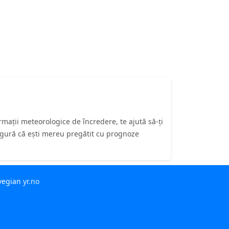
ații meteorologice de încredere, te ajută să-ți
asigură că ești mereu pregătit cu prognoze
rvegian
yr.no