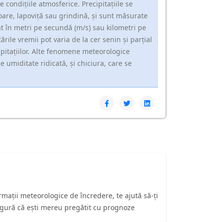
 condițiile atmosferice. Precipitațiile se
oare, lapoviță sau grindină, și sunt măsurate
t în metri pe secundă (m/s) sau kilometri pe
ările vremii pot varia de la cer senin și parțial
cipitațiilor. Alte fenomene meteorologice
e umiditate ridicată, și chiciura, care se
ații meteorologice de încredere, te ajută să-ți
asigură că ești mereu pregătit cu prognoze