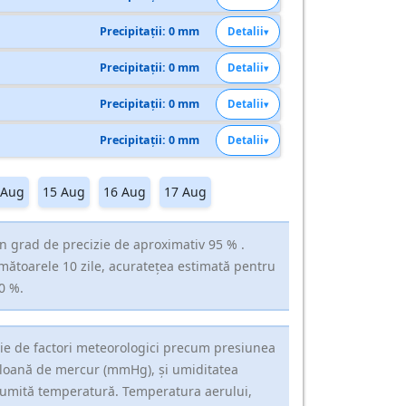
Precipitații: 0 mm
Detalii
Precipitații: 0 mm
Detalii
Precipitații: 0 mm
Detalii
Precipitații: 0 mm
Detalii
 Aug
15 Aug
16 Aug
17 Aug
n grad de precizie de aproximativ 95 % .
rmătoarele 10 zile, acuratețea estimată pentru
0 %.
erie de factori meteorologici precum presiunea
coloană de mercur (mmHg), și umiditatea
 anumită temperatură. Temperatura aerului,