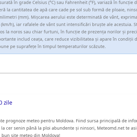
urată în grade Celsius (°C) sau Fahrenheit (°F), variază în funcție de
eră la cantitatea de apă care cade pe sol sub formă de ploaie, nins
milimetri (mm). Mișcarea aerului este determinată de vânt, exprima
 (km/h), iar rafalele de vânt sunt intensificări bruște ale acestuia. St
os la noros sau chiar furtuni, în funcție de prezența norilor și pre
ortante includ ceața, care reduce vizibilitatea și apare în condiții d
une pe suprafețe în timpul temperaturilor scăzute.
 zile
ate prognoze meteo pentru Moldova. Fiind sursa principală de inform
. De la cer senin până la ploi abundente și ninsori, Meteomd.net te 
ai bun site meteo din Moldova!