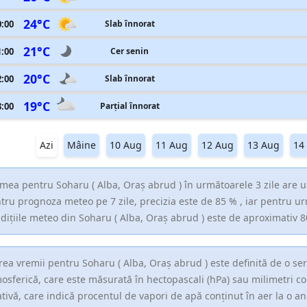
24°C
0:00
Slab înnorat
21°C
1:00
Cer senin
20°C
2:00
Slab înnorat
19°C
3:00
Parțial înnorat
Azi
Mâine
10 Aug
11 Aug
12 Aug
13 Aug
14
mea pentru Soharu ( Alba, Oraş abrud ) în următoarele 3 zile are u
tru prognoza meteo pe 7 zile, precizia este de 85 % , iar pentru u
dițiile meteo din Soharu ( Alba, Oraş abrud ) este de aproximativ 8
rea vremii pentru Soharu ( Alba, Oraş abrud ) este definită de o s
osferică, care este măsurată în hectopascali (hPa) sau milimetri 
ativă, care indică procentul de vapori de apă conținut în aer la o