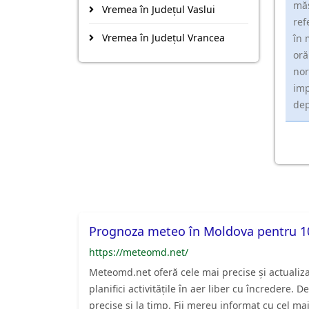
măs
Vremea în Județul Vaslui
ref
Vremea în Județul Vrancea
în 
oră
nor
imp
dep
Prognoza meteo în Moldova pentru 10
https://meteomd.net/
Meteomd.net oferă cele mai precise și actualiz
planifici activitățile în aer liber cu încredere
precise și la timp. Fii mereu informat cu cel m