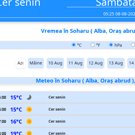
Cer senin
Sâmbăt
05:25 08-08-20
Vremea în Soharu ( Alba, Oraş abrud
°C
°F
hPa
Azi
Mâine
10 Aug
11 Aug
12 Aug
13 Aug
14
Meteo în Soharu ( Alba, Oraş abrud )
15°C
5:00
Cer senin
15°C
6:00
Cer senin
16°C
7:00
Cer senin
19°C
8:00
Cer senin