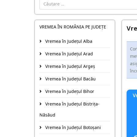
Cautare
VREMEA ÎN ROMÂNIA PE JUDEȚE
Vre
Vremea în Județul Alba
Con
Vremea în Județul Arad
met
asi
Vremea în Județul Argeş
înc
Vremea în Județul Bacău
Vremea în Județul Bihor
V
Vremea în Județul Bistriţa-
Năsăud
Vremea în Județul Botoşani