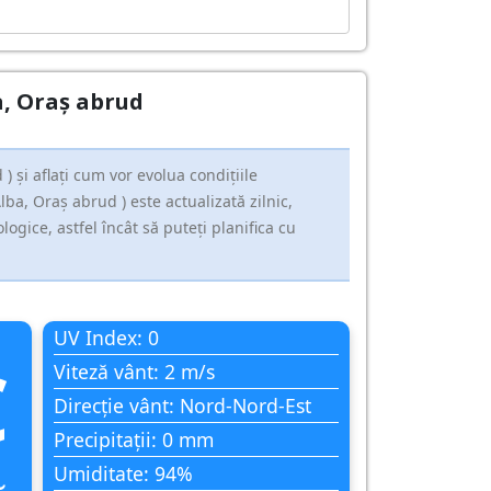
ba, Oraş abrud
 și aflați cum vor evolua condițiile
ba, Oraş abrud ) este actualizată zilnic,
gice, astfel încât să puteți planifica cu
UV Index: 0
C
Viteză vânt: 2 m/s
Direcție vânt: Nord-Nord-Est
Precipitații: 0 mm
Umiditate: 94%