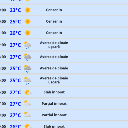
23°C
9:00
Cer senin
25°C
0:00
Cer senin
26°C
1:00
Cer senin
Averse de ploaie
27°C
2:00
ușoară
27°C
3:00
Averse de ploaie
25°C
4:00
Averse de ploaie
Averse de ploaie
25°C
5:00
ușoară
27°C
6:00
Slab înnorat
27°C
7:00
Parțial înnorat
27°C
8:00
Parțial înnorat
26°C
9:00
Slab înnorat