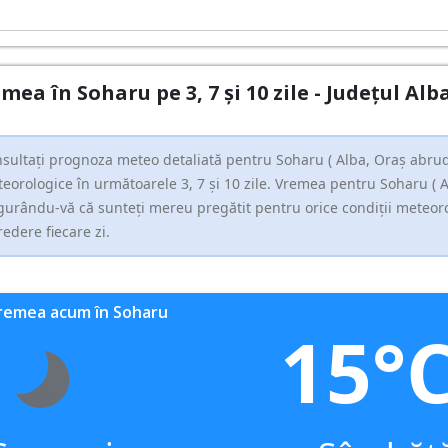
mea în Soharu pe 3, 7 și 10 zile - Județul Al
sultați prognoza meteo detaliată pentru Soharu ( Alba, Oraş abrud )
eorologice în următoarele 3, 7 și 10 zile. Vremea pentru Soharu ( Al
gurându-vă că sunteți mereu pregătit pentru orice condiții meteorolo
redere fiecare zi.
remea acum în Soharu
15°