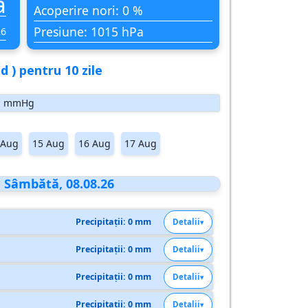
ă
Acoperire nori: 0 %
Presiune: 1015 hPa
26
 ) pentru 10 zile
mmHg
 Aug
15 Aug
16 Aug
17 Aug
, Sâmbătă, 08.08.26
Precipitații: 0 mm
Detalii
Precipitații: 0 mm
Detalii
Precipitații: 0 mm
Detalii
Precipitații: 0 mm
Detalii